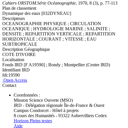
Cahiers ORSTOM.Série Océanographie
, 1970, 8 (3), p. 77-113
Plan de classement
Dynamique des eaux [032DYNEAU]
Descripteurs
OCEANOGRAPHIE PHYSIQUE ; CIRCULATION
OCEANIQUE ; HYDROLOGIE MARINE ; SALINITE ;
DENSITE ; REPARTITION VERTICALE ; REPARTITION
HORIZONTALE ; COURANT ; VITESSE ; EAU
SUBTROPICALE
Description Géographique
COTE D'IVOIRE
Localisation
Fonds IRD [F A19590] ; Bondy ; Montpellier (Centre IRD)
Identifiant IRD
fdi:19590
Open Access
Contact
Coordonnées :
Mission Science Ouverte (MSO)
IRD - Délégation régionale Île-de-France & Ouest
Campus Condorcet - Hôtel à projets
8 cours des Humanités - 93322 Aubervilliers Cedex
Horizon Pleins textes
Aide