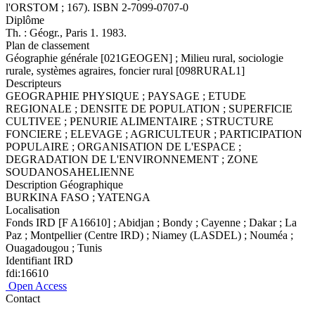
l'ORSTOM ; 167). ISBN 2-7099-0707-0
Diplôme
Th. : Géogr., Paris 1. 1983.
Plan de classement
Géographie générale [021GEOGEN] ; Milieu rural, sociologie
rurale, systèmes agraires, foncier rural [098RURAL1]
Descripteurs
GEOGRAPHIE PHYSIQUE ; PAYSAGE ; ETUDE
REGIONALE ; DENSITE DE POPULATION ; SUPERFICIE
CULTIVEE ; PENURIE ALIMENTAIRE ; STRUCTURE
FONCIERE ; ELEVAGE ; AGRICULTEUR ; PARTICIPATION
POPULAIRE ; ORGANISATION DE L'ESPACE ;
DEGRADATION DE L'ENVIRONNEMENT ; ZONE
SOUDANOSAHELIENNE
Description Géographique
BURKINA FASO ; YATENGA
Localisation
Fonds IRD [F A16610] ; Abidjan ; Bondy ; Cayenne ; Dakar ; La
Paz ; Montpellier (Centre IRD) ; Niamey (LASDEL) ; Nouméa ;
Ouagadougou ; Tunis
Identifiant IRD
fdi:16610
Open Access
Contact