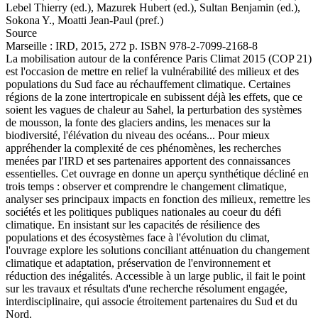
Lebel Thierry (ed.)
,
Mazurek Hubert (ed.)
,
Sultan Benjamin (ed.)
,
Sokona Y.,
Moatti Jean-Paul (pref.)
Source
Marseille : IRD, 2015, 272 p. ISBN 978-2-7099-2168-8
La mobilisation autour de la conférence Paris Climat 2015 (COP 21)
est l'occasion de mettre en relief la vulnérabilité des milieux et des
populations du Sud face au réchauffement climatique. Certaines
régions de la zone intertropicale en subissent déjà les effets, que ce
soient les vagues de chaleur au Sahel, la perturbation des systèmes
de mousson, la fonte des glaciers andins, les menaces sur la
biodiversité, l'élévation du niveau des océans... Pour mieux
appréhender la complexité de ces phénomènes, les recherches
menées par l'IRD et ses partenaires apportent des connaissances
essentielles. Cet ouvrage en donne un aperçu synthétique décliné en
trois temps : observer et comprendre le changement climatique,
analyser ses principaux impacts en fonction des milieux, remettre les
sociétés et les politiques publiques nationales au coeur du défi
climatique. En insistant sur les capacités de résilience des
populations et des écosystèmes face à l'évolution du climat,
l'ouvrage explore les solutions conciliant atténuation du changement
climatique et adaptation, préservation de l'environnement et
réduction des inégalités. Accessible à un large public, il fait le point
sur les travaux et résultats d'une recherche résolument engagée,
interdisciplinaire, qui associe étroitement partenaires du Sud et du
Nord.