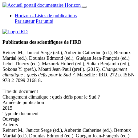
Horizon - Listes de publications
Par auteur
Par unité
Publications des scientifiques de l'IRD
Reinert M.,
Janicot Serge (ed.)
,
Aubertin Catherine (ed.)
,
Bernoux
Martial (ed.)
,
Dounias Edmond (ed.)
,
Guégan Jean-François (ed.)
,
Lebel Thierry (ed.)
,
Mazurek Hubert (ed.)
,
Sultan Benjamin (ed.)
,
Sokona Y. (pref.),
Moatti Jean-Paul (pref.)
. (2015).
Changement
climatique : quels défis pour le Sud ?.
Marseille : IRD, 272 p. ISBN
978-2-7099-2168-8.
Titre du document
Changement climatique : quels défis pour le Sud ?
Année de publication
2015
Type de document
Ouvrage
Auteurs
Reinert M.,
Janicot Serge (ed.)
,
Aubertin Catherine (ed.)
,
Bernoux
Martial (ed.)
,
Dounias Edmond (ed.)
,
Guégan Jean-François (ed.)
,