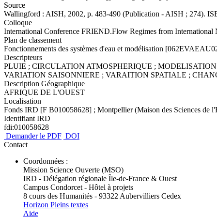
Source
Wallingford : AISH, 2002, p. 483-490 (Publication - AISH ; 274). 
Colloque
International Conference FRIEND.Flow Regimes from International
Plan de classement
Fonctionnements des systèmes d'eau et modélisation [062EVAEAU0
Descripteurs
PLUIE ; CIRCULATION ATMOSPHERIQUE ; MODELISATION 
VARIATION SAISONNIERE ; VARAITION SPATIALE ; CHAN
Description Géographique
AFRIQUE DE L'OUEST
Localisation
Fonds IRD [F B010058628] ; Montpellier (Maison des Sciences de l'
Identifiant IRD
fdi:010058628
Demander le PDF
DOI
Contact
Coordonnées :
Mission Science Ouverte (MSO)
IRD - Délégation régionale Île-de-France & Ouest
Campus Condorcet - Hôtel à projets
8 cours des Humanités - 93322 Aubervilliers Cedex
Horizon Pleins textes
Aide