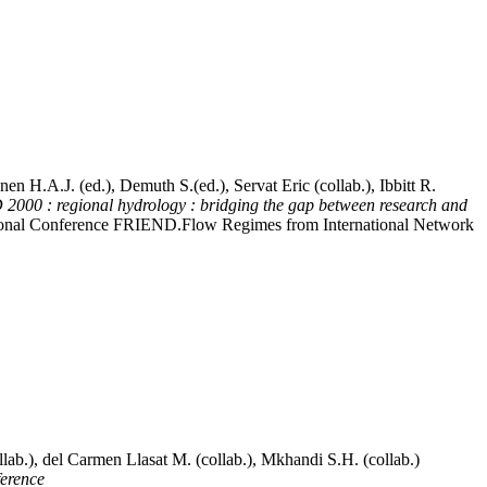
anen H.A.J. (ed.), Demuth S.(ed.),
Servat Eric (collab.)
, Ibbitt R.
000 : regional hydrology : bridging the gap between research and
national Conference FRIEND.Flow Regimes from International Network
ollab.), del Carmen Llasat M. (collab.), Mkhandi S.H. (collab.)
ference