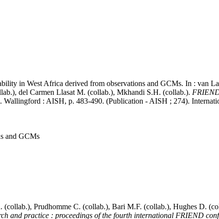
iability in West Africa derived from observations and GCMs. In : van L
llab.), del Carmen Llasat M. (collab.), Mkhandi S.H. (collab.).
FRIEND 2
. Wallingford : AISH, p. 483-490. (Publication - AISH ; 274). Inter
ions and GCMs
 R. (collab.), Prudhomme C. (collab.), Bari M.F. (collab.), Hughes D. (c
ch and practice : proceedings of the fourth international FRIEND con