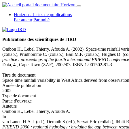
Horizon - Listes de publications
Par auteur
Par unité
Publications des scientifiques de l'IRD
Onibon H.,
Lebel Thierry
, Afouda A. (2002). Space-time rainfall var
(collab.), Prudhomme C. (collab.), Bari M.F. (collab.), Hughes D. (co
practice : proceedings of the fourth international FRIEND conference
Data, 4., Cape Town (ZAF), 2002/03. ISBN 1-901502-81-3.
Titre du document
Space-time rainfall variability in West Africa derived from observat
Année de publication
2002
Type de document
Partie d'ouvrage
Auteurs
Onibon H.,
Lebel Thierry
, Afouda A.
In
van Lanen H.A.J. (ed.), Demuth S.(ed.),
Servat Eric (collab.)
, Ibbitt
FRIEND 2000 : regional hydrology : bridging the gap between resear