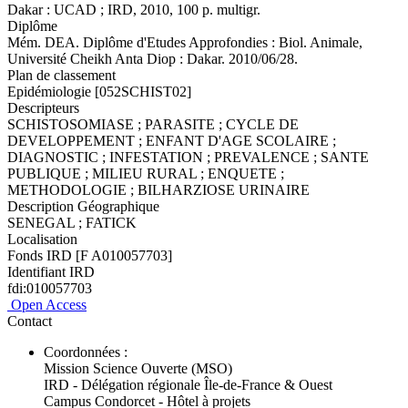
Dakar : UCAD ; IRD, 2010, 100 p. multigr.
Diplôme
Mém. DEA. Diplôme d'Etudes Approfondies : Biol. Animale,
Université Cheikh Anta Diop : Dakar. 2010/06/28.
Plan de classement
Epidémiologie [052SCHIST02]
Descripteurs
SCHISTOSOMIASE ; PARASITE ; CYCLE DE
DEVELOPPEMENT ; ENFANT D'AGE SCOLAIRE ;
DIAGNOSTIC ; INFESTATION ; PREVALENCE ; SANTE
PUBLIQUE ; MILIEU RURAL ; ENQUETE ;
METHODOLOGIE ; BILHARZIOSE URINAIRE
Description Géographique
SENEGAL ; FATICK
Localisation
Fonds IRD [F A010057703]
Identifiant IRD
fdi:010057703
Open Access
Contact
Coordonnées :
Mission Science Ouverte (MSO)
IRD - Délégation régionale Île-de-France & Ouest
Campus Condorcet - Hôtel à projets