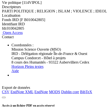
Vie politique [114VIPOL]
Descripteurs
PARTI POLITIQUE ; RELIGION ; ISLAM ; VIOLENCE ; IDE
Localisation
Fonds IRD [F B010042805]
Identifiant IRD
fdi:010042805
Open Access
Contact
Coordonnées :
Mission Science Ouverte (MSO)
IRD - Délégation régionale Île-de-France & Ouest
Campus Condorcet - Hôtel à projets
8 cours des Humanités - 93322 Aubervilliers Cedex
Horizon Pleins textes
Aide
Export de données
CSV
EndNote XML
EndNote
MODS
Dublin core
BibTeX
Accès à un fichier PDF en accès réservé