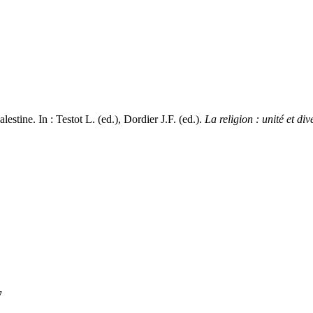
lestine. In : Testot L. (ed.), Dordier J.F. (ed.).
La religion : unité et div
7