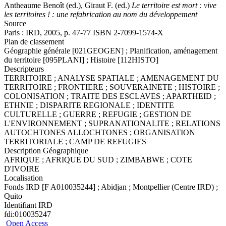
Antheaume Benoît (ed.)
, Giraut F. (ed.)
Le territoire est mort : vive
les territoires ! : une refabrication au nom du développement
Source
Paris : IRD, 2005, p. 47-77 ISBN 2-7099-1574-X
Plan de classement
Géographie générale [021GEOGEN] ; Planification, aménagement
du territoire [095PLANI] ; Histoire [112HISTO]
Descripteurs
TERRITOIRE ; ANALYSE SPATIALE ; AMENAGEMENT DU
TERRITOIRE ; FRONTIERE ; SOUVERAINETE ; HISTOIRE ;
COLONISATION ; TRAITE DES ESCLAVES ; APARTHEID ;
ETHNIE ; DISPARITE REGIONALE ; IDENTITE
CULTURELLE ; GUERRE ; REFUGIE ; GESTION DE
L'ENVIRONNEMENT ; SUPRANATIONALITE ; RELATIONS
AUTOCHTONES ALLOCHTONES ; ORGANISATION
TERRITORIALE ; CAMP DE REFUGIES
Description Géographique
AFRIQUE ; AFRIQUE DU SUD ; ZIMBABWE ; COTE
D'IVOIRE
Localisation
Fonds IRD [F A010035244] ; Abidjan ; Montpellier (Centre IRD) ;
Quito
Identifiant IRD
fdi:010035247
Open Access