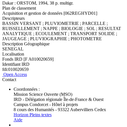
Dakar : ORSTOM, 1994, 38 p. multigr.
Plan de classement
Acquisition et gestion de données [062REGHYD01]
Descripteurs
BASSIN VERSANT ; PLUVIOMETRIE ; PARCELLE ;
RUISSELLEMENT ; NAPPE ; BIOLOGIE ; SOL ; RESULTAT
ANALYTIQUE ; ECOULEMENT ; TRANSPORT SOLIDE ;
JAUGEAGE ; PLUVIOGRAPHIE ; PHOTOMETRE
Description Géographique
SENEGAL
Localisation
Fonds IRD [F A010020659]
Identifiant IRD
fdi:010020659
Open Access
Contact
Coordonnées :
Mission Science Ouverte (MSO)
IRD - Délégation régionale Île-de-France & Ouest
Campus Condorcet - Hôtel à projets
8 cours des Humanités - 93322 Aubervilliers Cedex
Horizon Pleins textes
Aide